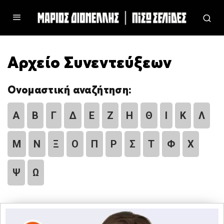
Αρχείο Συνεντεύξεων
Ονομαστική αναζήτηση:
Α
Β
Γ
Δ
Ε
Ζ
Η
Θ
Ι
Κ
Λ
Μ
Ν
Ξ
Ο
Π
Ρ
Σ
Τ
Φ
Χ
Ψ
Ω