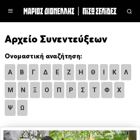
Αρχείο Συνεντεύξεων
Ονομαστική αναζήτηση:
Α
Β
Γ
Δ
Ε
Ζ
Η
Θ
Ι
Κ
Λ
Μ
Ν
Ξ
Ο
Π
Ρ
Σ
Τ
Φ
Χ
Ψ
Ω