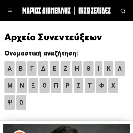
Αρχείο Συνεντεύξεων
Ονομαστική αναζήτηση:
Α
Β
Γ
Δ
Ε
Ζ
Η
Θ
Ι
Κ
Λ
Μ
Ν
Ξ
Ο
Π
Ρ
Σ
Τ
Φ
Χ
Ψ
Ω