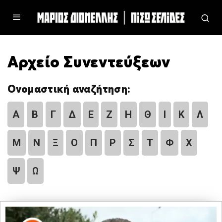
Αρχείο Συνεντεύξεων
Ονομαστική αναζήτηση:
Α
Β
Γ
Δ
Ε
Ζ
Η
Θ
Ι
Κ
Λ
Μ
Ν
Ξ
Ο
Π
Ρ
Σ
Τ
Φ
Χ
Ψ
Ω