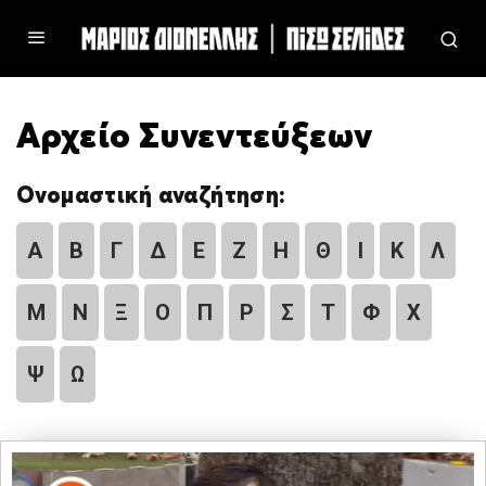
Αρχείο Συνεντεύξεων
Ονομαστική αναζήτηση:
Α
Β
Γ
Δ
Ε
Ζ
Η
Θ
Ι
Κ
Λ
Μ
Ν
Ξ
Ο
Π
Ρ
Σ
Τ
Φ
Χ
Ψ
Ω