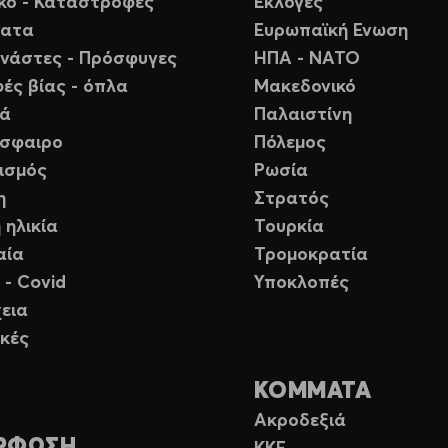
ικό - Καταστροφές
Εκλογές
ματα
Ευρωπαϊκή Ενωση
νάστες - Πρόσφυγες
ΗΠΑ - ΝΑΤΟ
ές βίας - όπλα
Μακεδονικό
ιά
Παλαιστίνη
σφαιρο
Πόλεμος
ισμός
Ρωσία
η
Στρατός
 ηλικία
Τουρκία
αία
Τρομοκρατία
 - Covid
Υποκλοπές
εια
κές
ΚΟΜΜΑΤΑ
Ακροδεξιά
ΡΦΩΣΗ