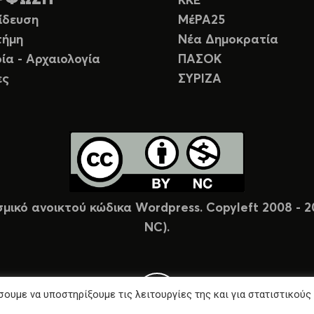
ΚΚΕ
ίδευση
ΜέΡΑ25
τήμη
Νέα Δημοκρατία
ία - Αρχαιολογία
ΠΑΣΟΚ
ες
ΣΥΡΙΖΑ
σμικό ανοικτού κώδικα Wordpress. Copyleft 2008 -
NC).
ουμε να υποστηρίξουμε τις λειτουργίες της και για στατιστικούς