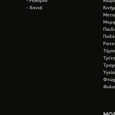
- Ρέθυμνο
Καιρ
- Χανιά
Κινή
Μετα
Μορφ
Παιδ
Ποδό
Ρατσ
Τέμπ
Τρίτη
Τροχ
Υγεία
Φτώχ
Φυλα
ΜΟ