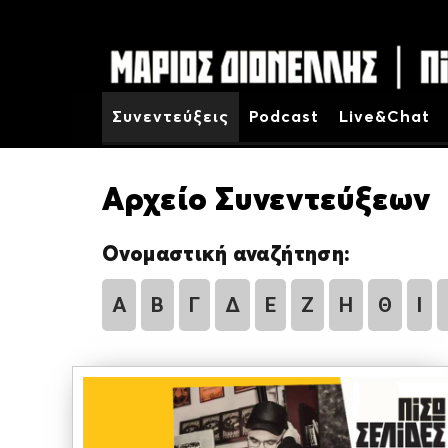
Συνεντεύξεις
Podcast
Live&Chat
Αρχείο Συνεντεύξεων
Ονομαστική αναζήτηση:
Α
Β
Γ
Δ
Ε
Ζ
Η
Θ
Ι