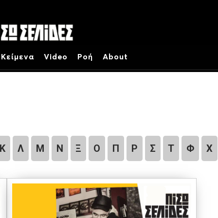
Κείμενα
Video
Ροή
About
Κ
Λ
Μ
Ν
Ξ
Ο
Π
Ρ
Σ
Τ
Φ
Χ