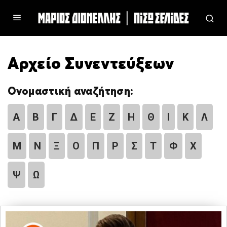
Αρχείο Συνεντεύξεων
Ονομαστική αναζήτηση:
Α
Β
Γ
Δ
Ε
Ζ
Η
Θ
Ι
Κ
Λ
Μ
Ν
Ξ
Ο
Π
Ρ
Σ
Τ
Φ
Χ
Ψ
Ω