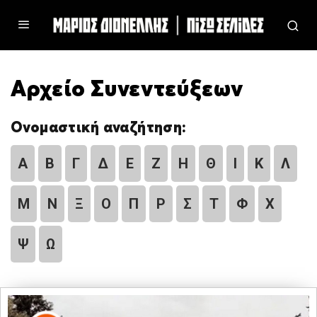
Αρχείο Συνεντεύξεων
Ονομαστική αναζήτηση:
Α
Β
Γ
Δ
Ε
Ζ
Η
Θ
Ι
Κ
Λ
Μ
Ν
Ξ
Ο
Π
Ρ
Σ
Τ
Φ
Χ
Ψ
Ω