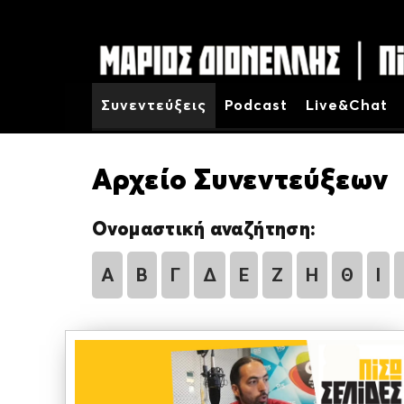
Συνεντεύξεις
Podcast
Live&Chat
Αρχείο Συνεντεύξεων
Ονομαστική αναζήτηση:
Α
Β
Γ
Δ
Ε
Ζ
Η
Θ
Ι