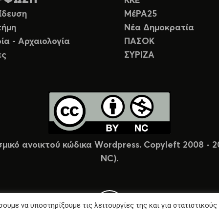
ΚΚΕ
ίδευση
ΜέΡΑ25
τήμη
Νέα Δημοκρατία
ία - Αρχαιολογία
ΠΑΣΟΚ
ες
ΣΥΡΙΖΑ
σμικό ανοικτού κώδικα Wordpress. Copyleft 2008 -
NC).
ουμε να υποστηρίξουμε τις λειτουργίες της και για στατιστικούς