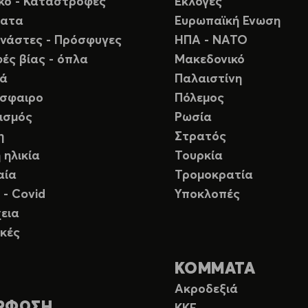
ικό - Καταστροφές
Εκλογές
ματα
Ευρωπαϊκή Ενωση
νάστες - Πρόσφυγες
ΗΠΑ - ΝΑΤΟ
ές βίας - όπλα
Μακεδονικό
ιά
Παλαιστίνη
σφαιρο
Πόλεμος
ισμός
Ρωσία
η
Στρατός
 ηλικία
Τουρκία
αία
Τρομοκρατία
 - Covid
Υποκλοπές
εια
κές
ΚΟΜΜΑΤΑ
Ακροδεξιά
ΡΦΩΣΗ