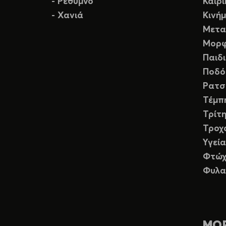
- Ρέθυμνο
Καιρ
- Χανιά
Κινή
Μετα
Μορφ
Παιδ
Ποδό
Ρατσ
Τέμπ
Τρίτη
Τροχ
Υγεία
Φτώχ
Φυλα
ΜΟ