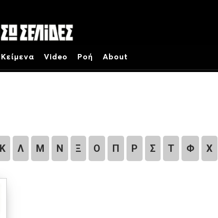
Κείμενα
Video
Ροή
About
Κ
Λ
Μ
Ν
Ξ
Ο
Π
Ρ
Σ
Τ
Φ
Χ