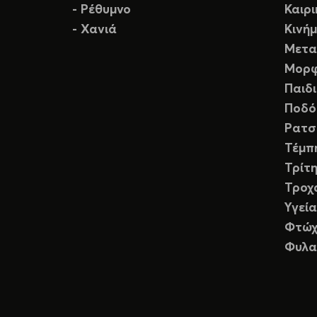
- Ρέθυμνο
Καιρ
- Χανιά
Κινή
Μετα
Μορφ
Παιδ
Ποδό
Ρατσ
Τέμπ
Τρίτη
Τροχ
Υγεία
Φτώχ
Φυλα