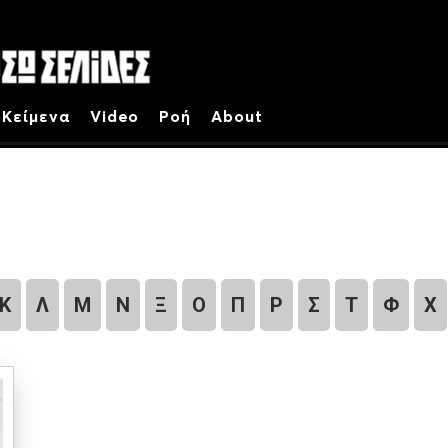
Κείμενα
Video
Ροή
About
Κ
Λ
Μ
Ν
Ξ
Ο
Π
Ρ
Σ
Τ
Φ
Χ