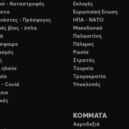
ικό - Καταστροφές
Εκλογές
ματα
Ευρωπαϊκή Ενωση
νάστες - Πρόσφυγες
ΗΠΑ - ΝΑΤΟ
ές βίας - όπλα
Μακεδονικό
ιά
Παλαιστίνη
σφαιρο
Πόλεμος
ισμός
Ρωσία
η
Στρατός
 ηλικία
Τουρκία
αία
Τρομοκρατία
 - Covid
Υποκλοπές
εια
κές
ΚΟΜΜΑΤΑ
Ακροδεξιά