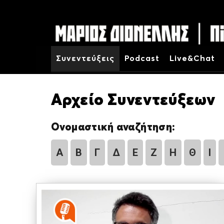
Συνεντεύξεις
Podcast
Live&Chat
Αρχείο Συνεντεύξεων
Ονομαστική αναζήτηση:
Α
Β
Γ
Δ
Ε
Ζ
Η
Θ
Ι