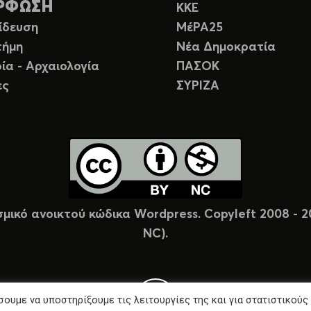
ΡΦΩΣΗ
ΚΚΕ
ίδευση
ΜέΡΑ25
τήμη
Νέα Δημοκρατία
ία - Αρχαιολογία
ΠΑΣΟΚ
ες
ΣΥΡΙΖΑ
σμικό ανοικτού κώδικα Wordpress. Copyleft 2008 -
NC).
ουμε να υποστηρίξουμε τις λειτουργίες της και για στατιστικούς