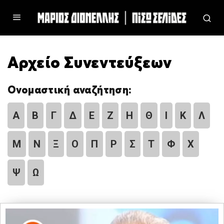
Αρχείο Συνεντεύξεων
Ονομαστική αναζήτηση:
Α
Β
Γ
Δ
Ε
Ζ
Η
Θ
Ι
Κ
Λ
Μ
Ν
Ξ
Ο
Π
Ρ
Σ
Τ
Φ
Χ
Ψ
Ω