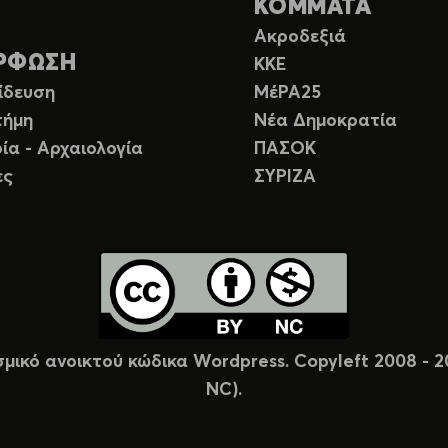
ΚΟΜΜΑΤΑ
Ακροδεξιά
ΡΦΩΣΗ
ΚΚΕ
ίδευση
ΜέΡΑ25
τήμη
Νέα Δημοκρατία
ία - Αρχαιολογία
ΠΑΣΟΚ
ες
ΣΥΡΙΖΑ
σμικό ανοικτού κώδικα Wordpress. Copyleft 2008 -
NC).