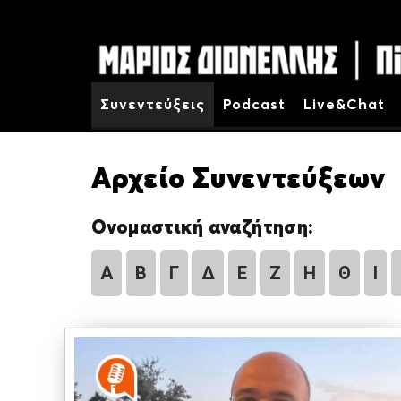
Συνεντεύξεις
Podcast
Live&Chat
Αρχείο Συνεντεύξεων
Ονομαστική αναζήτηση:
Α
Β
Γ
Δ
Ε
Ζ
Η
Θ
Ι