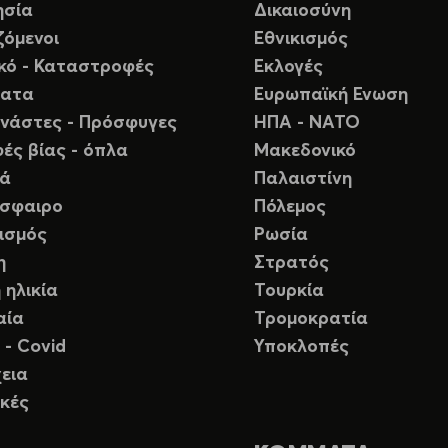
ησία
Δικαιοσύνη
ζόμενοι
Εθνικισμός
ικό - Καταστροφές
Εκλογές
ματα
Ευρωπαϊκή Ενωση
νάστες - Πρόσφυγες
ΗΠΑ - ΝΑΤΟ
ές βίας - όπλα
Μακεδονικό
ιά
Παλαιστίνη
σφαιρο
Πόλεμος
ισμός
Ρωσία
η
Στρατός
 ηλικία
Τουρκία
αία
Τρομοκρατία
 - Covid
Υποκλοπές
εια
κές