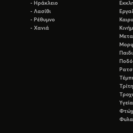
- Ηράκλειο
Εκκλ
- Λασίθι
Εργα
- Ρέθυμνο
Καιρ
- Χανιά
Κινή
Μετα
Μορφ
Παιδ
Ποδό
Ρατσ
Τέμπ
Τρίτη
Τροχ
Υγεία
Φτώχ
Φυλα