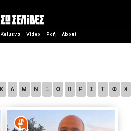
Κείμενα
Video
Ροή
About
Κ
Λ
Μ
Ν
Ξ
Ο
Π
Ρ
Σ
Τ
Φ
Χ