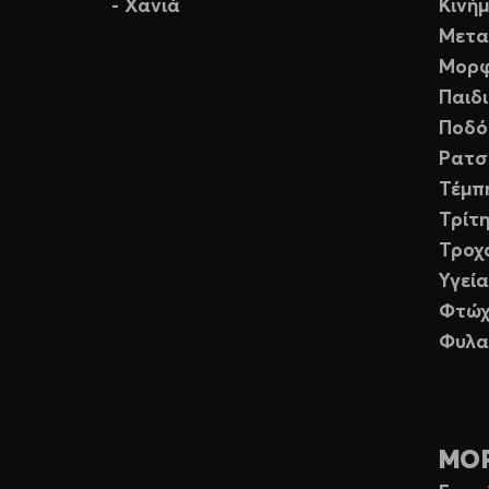
- Χανιά
Κινή
Μετα
Μορφ
Παιδ
Ποδό
Ρατσ
Τέμπ
Τρίτη
Τροχ
Υγεία
Φτώχ
Φυλα
ΜΟ