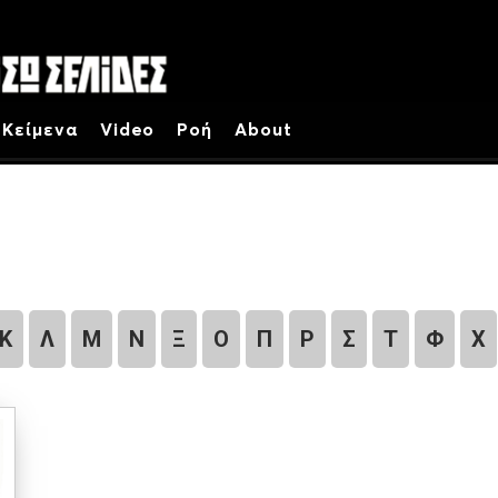
Κείμενα
Video
Ροή
About
Κ
Λ
Μ
Ν
Ξ
Ο
Π
Ρ
Σ
Τ
Φ
Χ