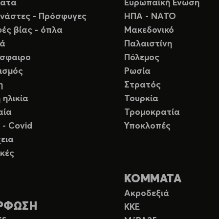
ματα
Ευρωπαϊκή Ενωση
νάστες - Πρόσφυγες
ΗΠΑ - ΝΑΤΟ
ές βίας - όπλα
Μακεδονικό
ιά
Παλαιστίνη
σφαιρο
Πόλεμος
ισμός
Ρωσία
η
Στρατός
 ηλικία
Τουρκία
αία
Τρομοκρατία
 - Covid
Υποκλοπές
εια
κές
ΚΟΜΜΑΤΑ
Ακροδεξιά
ΡΦΩΣΗ
ΚΚΕ