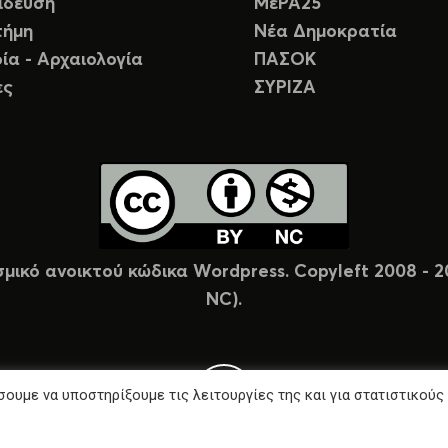
ίδευση
ΜέΡΑ25
τήμη
Νέα Δημοκρατία
ία - Αρχαιολογία
ΠΑΣΟΚ
ες
ΣΥΡΙΖΑ
σμικό ανοικτού κώδικα Wordpress. Copyleft 2008 -
NC).
ουμε να υποστηρίξουμε τις λειτουργίες της και για στατιστικούς