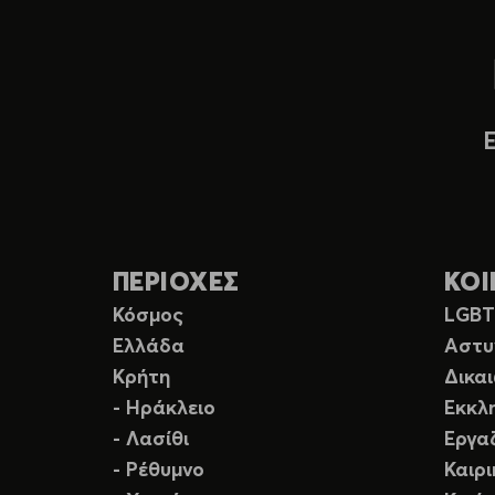
ΠΕΡΙΟΧΕΣ
ΚΟΙ
Κόσμος
LGB
Ελλάδα
Αστυ
Κρήτη
Δικα
- Ηράκλειο
Εκκλ
- Λασίθι
Εργα
- Ρέθυμνο
Καιρ