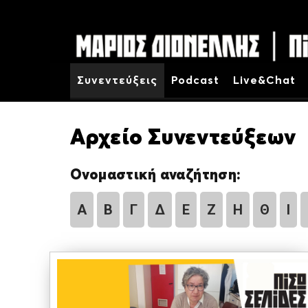
Συνεντεύξεις
Podcast
Live&Chat
Αρχείο Συνεντεύξεων
Ονομαστική αναζήτηση:
Α
Β
Γ
Δ
Ε
Ζ
Η
Θ
Ι