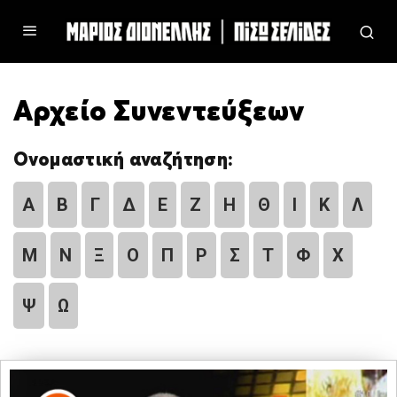
Αρχείο Συνεντεύξεων
Ονομαστική αναζήτηση:
Α
Β
Γ
Δ
Ε
Ζ
Η
Θ
Ι
Κ
Λ
Μ
Ν
Ξ
Ο
Π
Ρ
Σ
Τ
Φ
Χ
Ψ
Ω