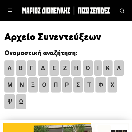
Αρχείο Συνεντεύξεων
Ονομαστική αναζήτηση:
Α
Β
Γ
Δ
Ε
Ζ
Η
Θ
Ι
Κ
Λ
Μ
Ν
Ξ
Ο
Π
Ρ
Σ
Τ
Φ
Χ
Ψ
Ω