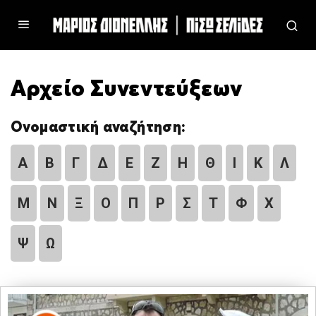
Αρχείο Συνεντεύξεων
Ονομαστική αναζήτηση:
Α
Β
Γ
Δ
Ε
Ζ
Η
Θ
Ι
Κ
Λ
Μ
Ν
Ξ
Ο
Π
Ρ
Σ
Τ
Φ
Χ
Ψ
Ω