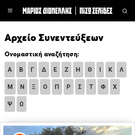
Αρχείο Συνεντεύξεων
Ονομαστική αναζήτηση:
Α
Β
Γ
Δ
Ε
Ζ
Η
Θ
Ι
Κ
Λ
Μ
Ν
Ξ
Ο
Π
Ρ
Σ
Τ
Φ
Χ
Ψ
Ω