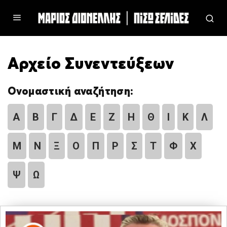
Αρχείο Συνεντεύξεων
Ονομαστική αναζήτηση:
Α
Β
Γ
Δ
Ε
Ζ
Η
Θ
Ι
Κ
Λ
Μ
Ν
Ξ
Ο
Π
Ρ
Σ
Τ
Φ
Χ
Ψ
Ω