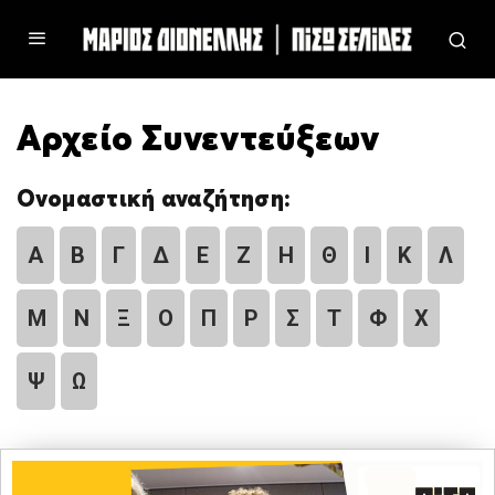
Αρχείο Συνεντεύξεων
Ονομαστική αναζήτηση:
Α
Β
Γ
Δ
Ε
Ζ
Η
Θ
Ι
Κ
Λ
Μ
Ν
Ξ
Ο
Π
Ρ
Σ
Τ
Φ
Χ
Ψ
Ω