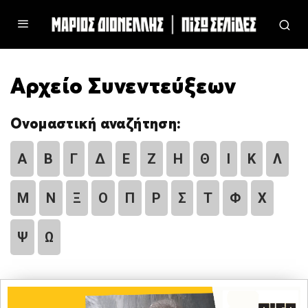
Αρχείο Συνεντεύξεων
Ονομαστική αναζήτηση:
Α
Β
Γ
Δ
Ε
Ζ
Η
Θ
Ι
Κ
Λ
Μ
Ν
Ξ
Ο
Π
Ρ
Σ
Τ
Φ
Χ
Ψ
Ω