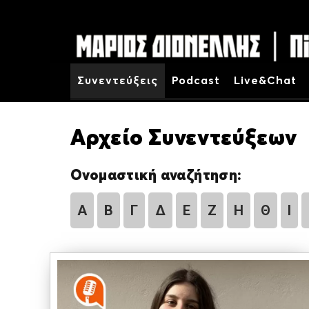
Συνεντεύξεις
Podcast
Live&Chat
Αρχείο Συνεντεύξεων
Ονομαστική αναζήτηση:
Α
Β
Γ
Δ
Ε
Ζ
Η
Θ
Ι