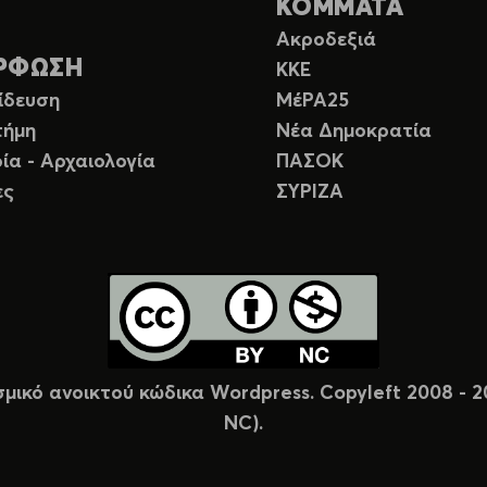
ΚΟΜΜΑΤΑ
Ακροδεξιά
ΡΦΩΣΗ
ΚΚΕ
ίδευση
ΜέΡΑ25
τήμη
Νέα Δημοκρατία
ία - Αρχαιολογία
ΠΑΣΟΚ
ες
ΣΥΡΙΖΑ
σμικό ανοικτού κώδικα Wordpress. Copyleft 2008 -
NC).