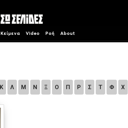
Κείμενα
Video
Ροή
About
Κ
Λ
Μ
Ν
Ξ
Ο
Π
Ρ
Σ
Τ
Φ
Χ