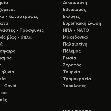
ησία
Δικαιοσύνη
ζόμενοι
Εθνικισμός
ικό - Καταστροφές
Εκλογές
ματα
Ευρωπαϊκή Ενωση
νάστες - Πρόσφυγες
ΗΠΑ - ΝΑΤΟ
ές βίας - όπλα
Μακεδονικό
ιά
Παλαιστίνη
σφαιρο
Πόλεμος
ισμός
Ρωσία
η
Στρατός
 ηλικία
Τουρκία
αία
Τρομοκρατία
 - Covid
Υποκλοπές
εια
κές