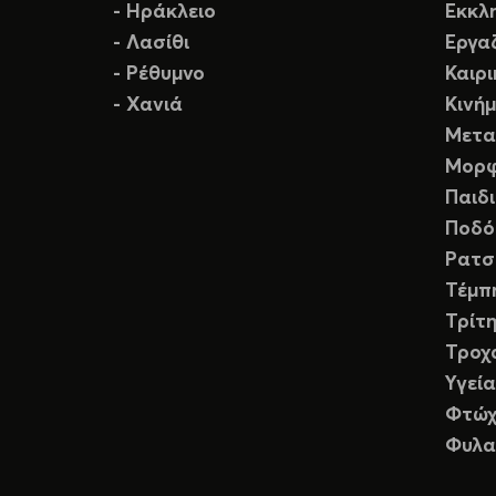
- Ηράκλειο
Εκκλ
- Λασίθι
Εργα
- Ρέθυμνο
Καιρ
- Χανιά
Κινή
Μετα
Μορφ
Παιδ
Ποδό
Ρατσ
Τέμπ
Τρίτη
Τροχ
Υγεία
Φτώχ
Φυλα