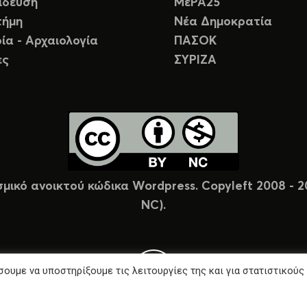
ίδευση
ΜέΡΑ25
τήμη
Νέα Δημοκρατία
ία - Αρχαιολογία
ΠΑΣΟΚ
ες
ΣΥΡΙΖΑ
σμικό ανοικτού κώδικα Wordpress. Copyleft 2008 -
NC).
ουμε να υποστηρίξουμε τις λειτουργίες της και για στατιστικούς