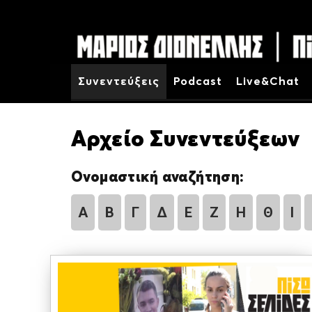
Συνεντεύξεις
Podcast
Live&Chat
Αρχείο Συνεντεύξεων
Ονομαστική αναζήτηση:
Α
Β
Γ
Δ
Ε
Ζ
Η
Θ
Ι