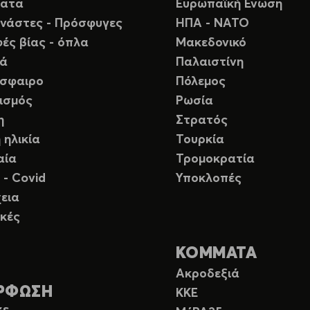
ματα
Ευρωπαϊκή Ενωση
νάστες - Πρόσφυγες
ΗΠΑ - ΝΑΤΟ
ές βίας - όπλα
Μακεδονικό
ιά
Παλαιστίνη
σφαιρο
Πόλεμος
ισμός
Ρωσία
η
Στρατός
 ηλικία
Τουρκία
αία
Τρομοκρατία
 - Covid
Υποκλοπές
εια
κές
ΚΟΜΜΑΤΑ
Ακροδεξιά
ΡΦΩΣΗ
ΚΚΕ