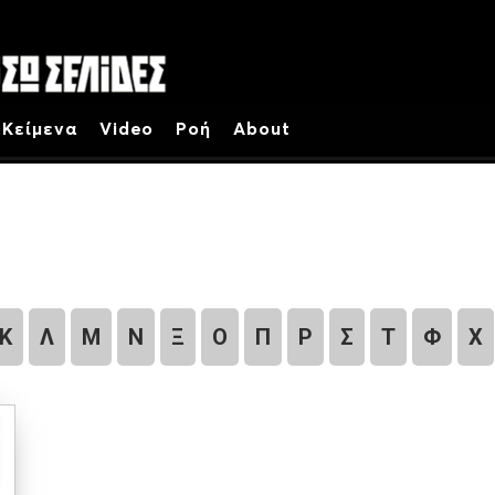
Κείμενα
Video
Ροή
About
Κ
Λ
Μ
Ν
Ξ
Ο
Π
Ρ
Σ
Τ
Φ
Χ