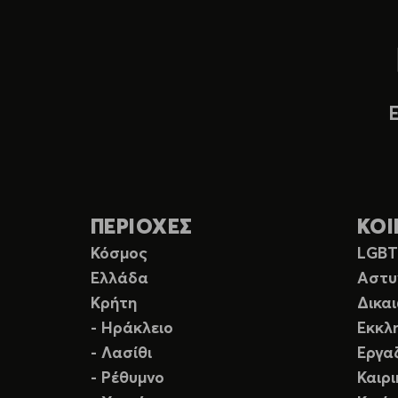
ΠΕΡΙΟΧΕΣ
ΚΟΙ
Κόσμος
LGB
Ελλάδα
Αστυ
Κρήτη
Δικα
- Ηράκλειο
Εκκλ
- Λασίθι
Εργα
- Ρέθυμνο
Καιρ