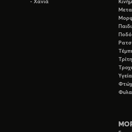
- Χανιά
Κινή
Μετα
Μορφ
Παιδ
Ποδό
Ρατσ
Τέμπ
Τρίτη
Τροχ
Υγεία
Φτώχ
Φυλα
ΜΟ