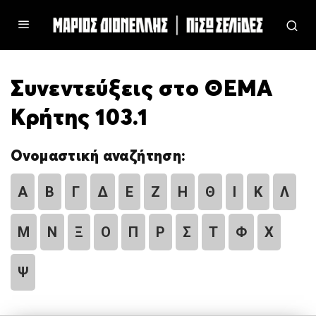
Συνεντεύξεις στο ΘΕΜΑ
Κρήτης 103.1
Ονομαστική αναζήτηση:
Α
Β
Γ
Δ
Ε
Ζ
Η
Θ
Ι
Κ
Λ
Μ
Ν
Ξ
Ο
Π
Ρ
Σ
Τ
Φ
Χ
Ψ