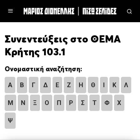
Συνεντεύξεις στο ΘΕΜΑ
Κρήτης 103.1
Ονομαστική αναζήτηση:
Α
Β
Γ
Δ
Ε
Ζ
Η
Θ
Ι
Κ
Λ
Μ
Ν
Ξ
Ο
Π
Ρ
Σ
Τ
Φ
Χ
Ψ