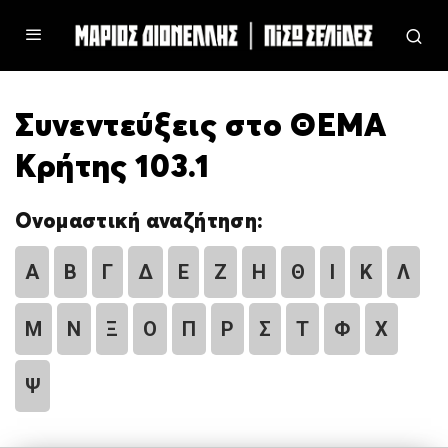
Συνεντεύξεις στο ΘΕΜΑ
Κρήτης 103.1
Ονομαστική αναζήτηση:
Α
Β
Γ
Δ
Ε
Ζ
Η
Θ
Ι
Κ
Λ
Μ
Ν
Ξ
Ο
Π
Ρ
Σ
Τ
Φ
Χ
Ψ