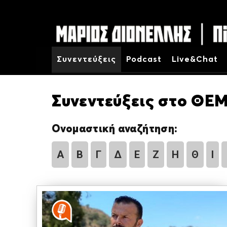
Συνεντεύξεις
Podcast
Live&Chat
Συνεντεύξεις στο ΘΕΜ
Ονομαστική αναζήτηση:
Α
Β
Γ
Δ
Ε
Ζ
Η
Θ
Ι