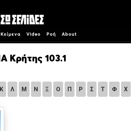
Κείμενα
Video
Ροή
About
Α Κρήτης 103.1
Κ
Λ
Μ
Ν
Ξ
Ο
Π
Ρ
Σ
Τ
Φ
Χ