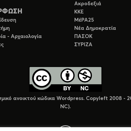
Ακροδεξιά
ΡΦΩΣΗ
ΚΚΕ
ίδευση
ΜέΡΑ25
τήμη
Νέα Δημοκρατία
ία - Αρχαιολογία
ΠΑΣΟΚ
ες
ΣΥΡΙΖΑ
σμικό ανοικτού κώδικα Wordpress. Copyleft 2008 -
NC).