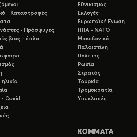
ζόμενοι
Εθνικισμός
ικό - Καταστροφές
Εκλογές
ματα
Ευρωπαϊκή Ενωση
νάστες - Πρόσφυγες
ΗΠΑ - ΝΑΤΟ
ές βίας - όπλα
Μακεδονικό
ιά
Παλαιστίνη
σφαιρο
Πόλεμος
ισμός
Ρωσία
η
Στρατός
 ηλικία
Τουρκία
αία
Τρομοκρατία
 - Covid
Υποκλοπές
εια
κές
ΚΟΜΜΑΤΑ