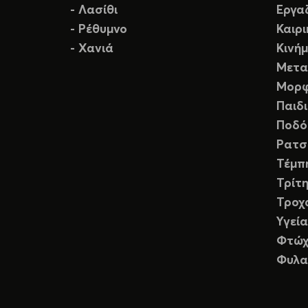
- Λασίθι
Εργα
- Ρέθυμνο
Καιρ
- Χανιά
Κινή
Μετα
Μορφ
Παιδ
Ποδό
Ρατσ
Τέμπ
Τρίτη
Τροχ
Υγεία
Φτώχ
Φυλα