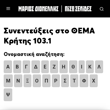
Συνεντεύξεις στο ΘΕΜΑ
Κρήτης 103.1
Ονομαστική αναζήτηση:
Α
Β
Γ
Δ
Ε
Ζ
Η
Θ
Ι
Κ
Λ
Μ
Ν
Ξ
Ο
Π
Ρ
Σ
Τ
Φ
Χ
Ψ