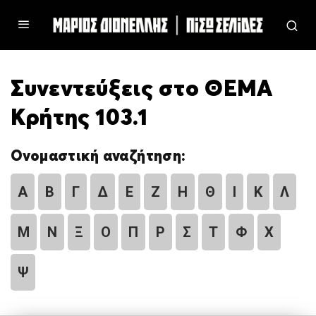
Συνεντεύξεις στο ΘΕΜΑ
Κρήτης 103.1
Ονομαστική αναζήτηση:
Α
Β
Γ
Δ
Ε
Ζ
Η
Θ
Ι
Κ
Λ
Μ
Ν
Ξ
Ο
Π
Ρ
Σ
Τ
Φ
Χ
Ψ