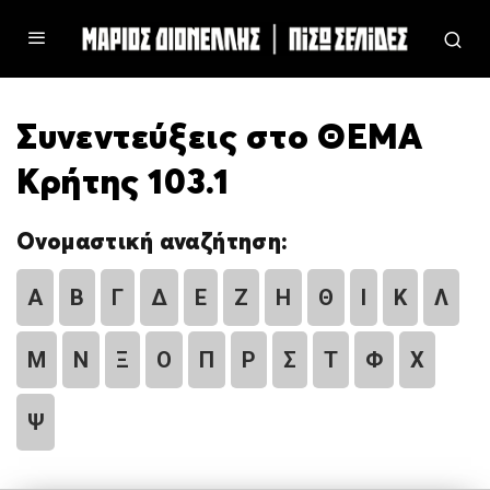
Συνεντεύξεις στο ΘΕΜΑ
Κρήτης 103.1
Ονομαστική αναζήτηση:
Α
Β
Γ
Δ
Ε
Ζ
Η
Θ
Ι
Κ
Λ
Μ
Ν
Ξ
Ο
Π
Ρ
Σ
Τ
Φ
Χ
Ψ