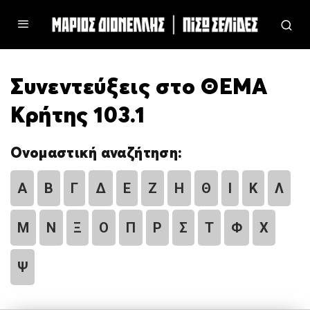
Συνεντεύξεις στο ΘΕΜΑ
Κρήτης 103.1
Ονομαστική αναζήτηση:
Α
Β
Γ
Δ
Ε
Ζ
Η
Θ
Ι
Κ
Λ
Μ
Ν
Ξ
Ο
Π
Ρ
Σ
Τ
Φ
Χ
Ψ