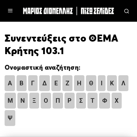
Συνεντεύξεις στο ΘΕΜΑ
Κρήτης 103.1
Ονομαστική αναζήτηση:
Α
Β
Γ
Δ
Ε
Ζ
Η
Θ
Ι
Κ
Λ
Μ
Ν
Ξ
Ο
Π
Ρ
Σ
Τ
Φ
Χ
Ψ