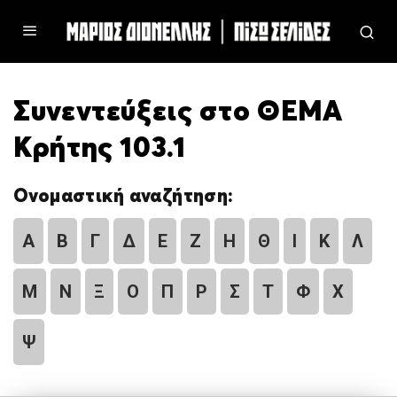
Συνεντεύξεις στο ΘΕΜΑ
Κρήτης 103.1
Ονομαστική αναζήτηση:
Α
Β
Γ
Δ
Ε
Ζ
Η
Θ
Ι
Κ
Λ
Μ
Ν
Ξ
Ο
Π
Ρ
Σ
Τ
Φ
Χ
Ψ