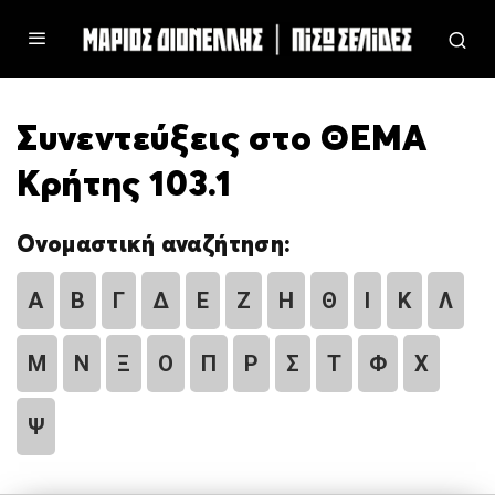
Συνεντεύξεις στο ΘΕΜΑ
Κρήτης 103.1
Ονομαστική αναζήτηση:
Α
Β
Γ
Δ
Ε
Ζ
Η
Θ
Ι
Κ
Λ
Μ
Ν
Ξ
Ο
Π
Ρ
Σ
Τ
Φ
Χ
Ψ