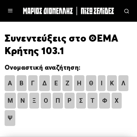
Συνεντεύξεις στο ΘΕΜΑ
Κρήτης 103.1
Ονομαστική αναζήτηση:
Α
Β
Γ
Δ
Ε
Ζ
Η
Θ
Ι
Κ
Λ
Μ
Ν
Ξ
Ο
Π
Ρ
Σ
Τ
Φ
Χ
Ψ