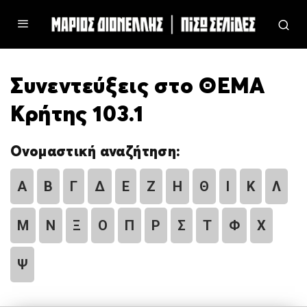
Συνεντεύξεις στο ΘΕΜΑ
Κρήτης 103.1
Ονομαστική αναζήτηση:
Α
Β
Γ
Δ
Ε
Ζ
Η
Θ
Ι
Κ
Λ
Μ
Ν
Ξ
Ο
Π
Ρ
Σ
Τ
Φ
Χ
Ψ