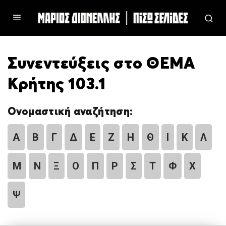
Συνεντεύξεις στο ΘΕΜΑ
Κρήτης 103.1
Ονομαστική αναζήτηση:
Α
Β
Γ
Δ
Ε
Ζ
Η
Θ
Ι
Κ
Λ
Μ
Ν
Ξ
Ο
Π
Ρ
Σ
Τ
Φ
Χ
Ψ