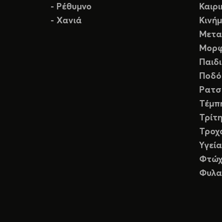
- Ρέθυμνο
Καιρ
- Χανιά
Κινή
Μετα
Μορφ
Παιδ
Ποδό
Ρατσ
Τέμπ
Τρίτη
Τροχ
Υγεία
Φτώχ
Φυλα