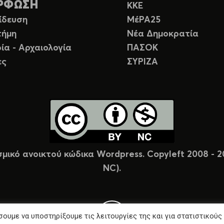
ΡΦΩΣΗ
ΚΚΕ
ίδευση
ΜέΡΑ25
τήμη
Νέα Δημοκρατία
ία - Αρχαιολογία
ΠΑΣΟΚ
ες
ΣΥΡΙΖΑ
σμικό ανοικτού κώδικα Wordpress. Copyleft 2008 -
NC).
ουμε να υποστηρίξουμε τις λειτουργίες της και για στατιστικούς