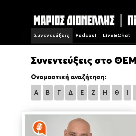
Συνεντεύξεις
Podcast
Live&Chat
Συνεντεύξεις στο ΘΕΜ
Ονομαστική αναζήτηση:
Α
Β
Γ
Δ
Ε
Ζ
Η
Θ
Ι