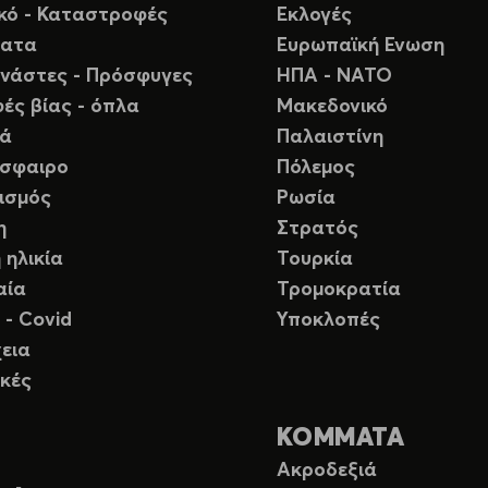
ικό - Καταστροφές
Εκλογές
ματα
Ευρωπαϊκή Ενωση
νάστες - Πρόσφυγες
ΗΠΑ - ΝΑΤΟ
ές βίας - όπλα
Μακεδονικό
ιά
Παλαιστίνη
σφαιρο
Πόλεμος
ισμός
Ρωσία
η
Στρατός
 ηλικία
Τουρκία
αία
Τρομοκρατία
 - Covid
Υποκλοπές
εια
κές
ΚΟΜΜΑΤΑ
Ακροδεξιά