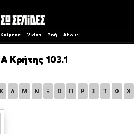
Κείμενα
Video
Ροή
About
Α Κρήτης 103.1
Κ
Λ
Μ
Ν
Ξ
Ο
Π
Ρ
Σ
Τ
Φ
Χ