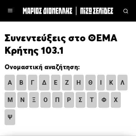
Συνεντεύξεις στο ΘΕΜΑ
Κρήτης 103.1
Ονομαστική αναζήτηση:
Α
Β
Γ
Δ
Ε
Ζ
Η
Θ
Ι
Κ
Λ
Μ
Ν
Ξ
Ο
Π
Ρ
Σ
Τ
Φ
Χ
Ψ