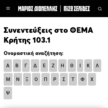
Συνεντεύξεις στο ΘΕΜΑ
Κρήτης 103.1
Ονομαστική αναζήτηση:
Α
Β
Γ
Δ
Ε
Ζ
Η
Θ
Ι
Κ
Λ
Μ
Ν
Ξ
Ο
Π
Ρ
Σ
Τ
Φ
Χ
Ψ