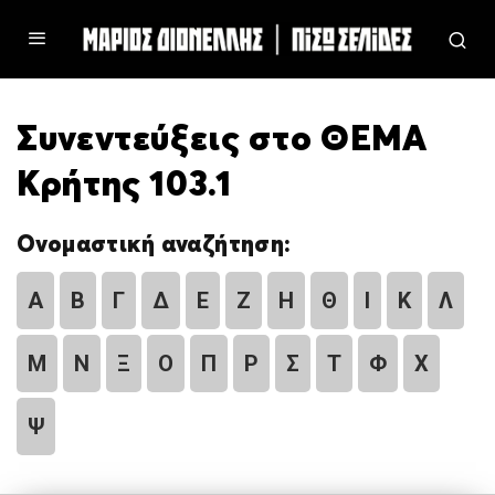
Συνεντεύξεις στο ΘΕΜΑ
Κρήτης 103.1
Ονομαστική αναζήτηση:
Α
Β
Γ
Δ
Ε
Ζ
Η
Θ
Ι
Κ
Λ
Μ
Ν
Ξ
Ο
Π
Ρ
Σ
Τ
Φ
Χ
Ψ