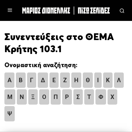
Συνεντεύξεις στο ΘΕΜΑ
Κρήτης 103.1
Ονομαστική αναζήτηση:
Α
Β
Γ
Δ
Ε
Ζ
Η
Θ
Ι
Κ
Λ
Μ
Ν
Ξ
Ο
Π
Ρ
Σ
Τ
Φ
Χ
Ψ