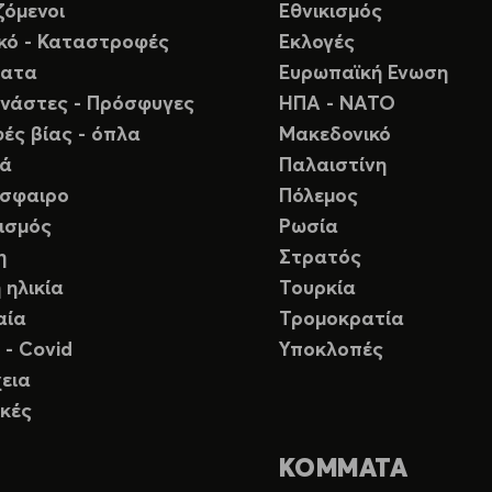
ζόμενοι
Εθνικισμός
ικό - Καταστροφές
Εκλογές
ματα
Ευρωπαϊκή Ενωση
νάστες - Πρόσφυγες
ΗΠΑ - ΝΑΤΟ
ές βίας - όπλα
Μακεδονικό
ιά
Παλαιστίνη
σφαιρο
Πόλεμος
ισμός
Ρωσία
η
Στρατός
 ηλικία
Τουρκία
αία
Τρομοκρατία
 - Covid
Υποκλοπές
εια
κές
ΚΟΜΜΑΤΑ