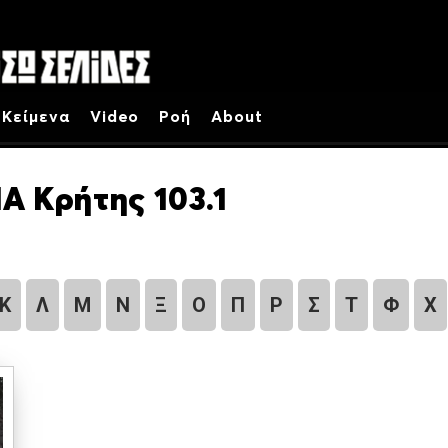
Κείμενα
Video
Ροή
About
Α Κρήτης 103.1
Κ
Λ
Μ
Ν
Ξ
Ο
Π
Ρ
Σ
Τ
Φ
Χ