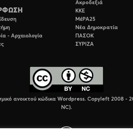
Ακροδεξιά
ΡΦΩΣΗ
ΚΚΕ
ίδευση
ΜέΡΑ25
τήμη
Νέα Δημοκρατία
ία - Αρχαιολογία
ΠΑΣΟΚ
ες
ΣΥΡΙΖΑ
σμικό ανοικτού κώδικα Wordpress. Copyleft 2008 -
NC).