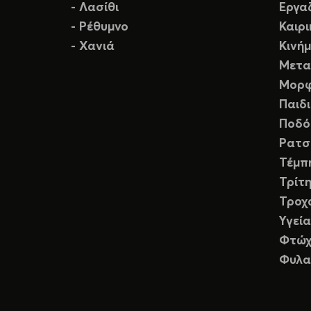
- Λασίθι
Εργα
- Ρέθυμνο
Καιρ
- Χανιά
Κινή
Μετα
Μορφ
Παιδ
Ποδό
Ρατσ
Τέμπ
Τρίτη
Τροχ
Υγεία
Φτώχ
Φυλα