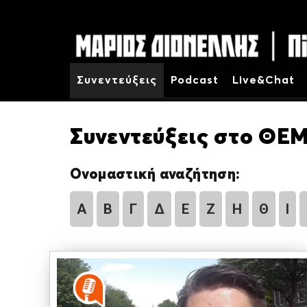
Συνεντεύξεις
Podcast
Live&Chat
Συνεντεύξεις στο ΘΕΜ
Ονομαστική αναζήτηση:
Α
Β
Γ
Δ
Ε
Ζ
Η
Θ
Ι