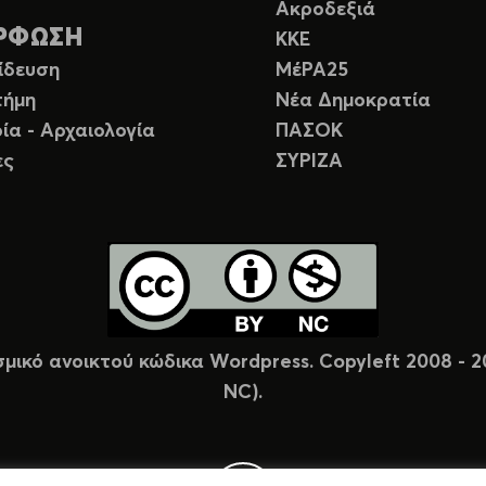
Ακροδεξιά
ΡΦΩΣΗ
ΚΚΕ
ίδευση
ΜέΡΑ25
τήμη
Νέα Δημοκρατία
ία - Αρχαιολογία
ΠΑΣΟΚ
ες
ΣΥΡΙΖΑ
σμικό ανοικτού κώδικα Wordpress. Copyleft 2008 -
NC).