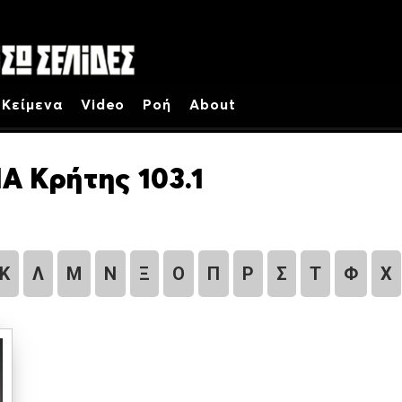
Κείμενα
Video
Ροή
About
Α Κρήτης 103.1
Κ
Λ
Μ
Ν
Ξ
Ο
Π
Ρ
Σ
Τ
Φ
Χ