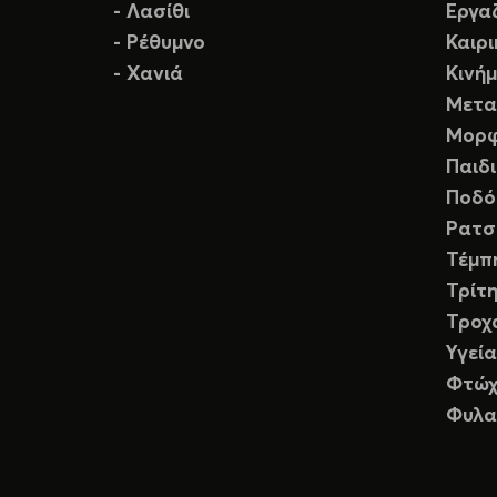
- Λασίθι
Εργα
- Ρέθυμνο
Καιρ
- Χανιά
Κινή
Μετα
Μορφ
Παιδ
Ποδό
Ρατσ
Τέμπ
Τρίτη
Τροχ
Υγεία
Φτώχ
Φυλα