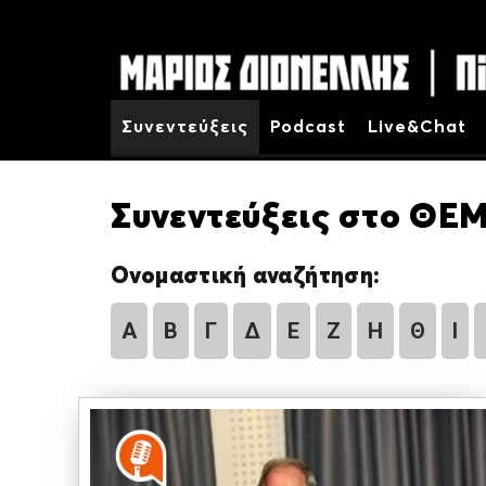
Συνεντεύξεις
Podcast
Live&Chat
Συνεντεύξεις στο ΘΕΜ
Ονομαστική αναζήτηση:
Α
Β
Γ
Δ
Ε
Ζ
Η
Θ
Ι