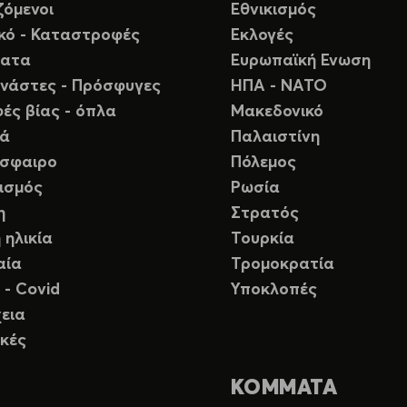
ζόμενοι
Εθνικισμός
ικό - Καταστροφές
Εκλογές
ματα
Ευρωπαϊκή Ενωση
νάστες - Πρόσφυγες
ΗΠΑ - ΝΑΤΟ
ές βίας - όπλα
Μακεδονικό
ιά
Παλαιστίνη
σφαιρο
Πόλεμος
ισμός
Ρωσία
η
Στρατός
 ηλικία
Τουρκία
αία
Τρομοκρατία
 - Covid
Υποκλοπές
εια
κές
ΚΟΜΜΑΤΑ