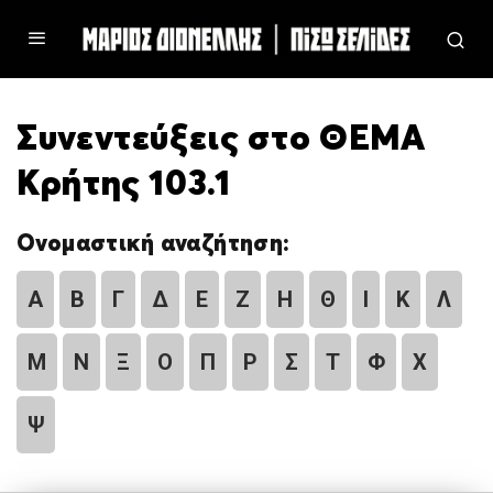
Συνεντεύξεις στο ΘΕΜΑ
Κρήτης 103.1
Ονομαστική αναζήτηση:
Α
Β
Γ
Δ
Ε
Ζ
Η
Θ
Ι
Κ
Λ
Μ
Ν
Ξ
Ο
Π
Ρ
Σ
Τ
Φ
Χ
Ψ