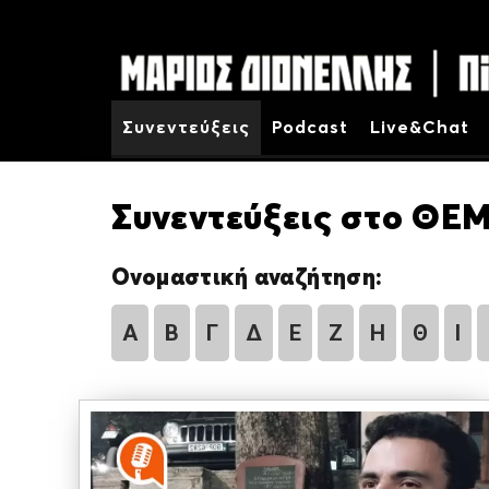
Συνεντεύξεις
Podcast
Live&Chat
Συνεντεύξεις στο ΘΕΜ
Ονομαστική αναζήτηση:
Α
Β
Γ
Δ
Ε
Ζ
Η
Θ
Ι