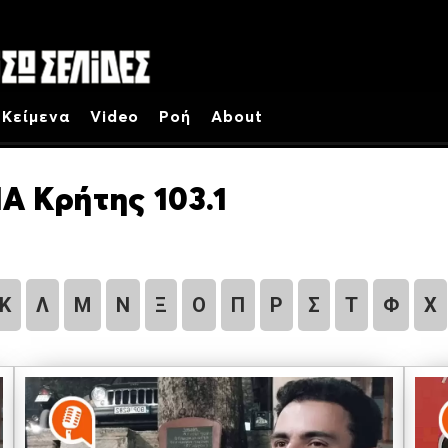
Κείμενα
Video
Ροή
About
Α Κρήτης 103.1
Κ
Λ
Μ
Ν
Ξ
Ο
Π
Ρ
Σ
Τ
Φ
Χ