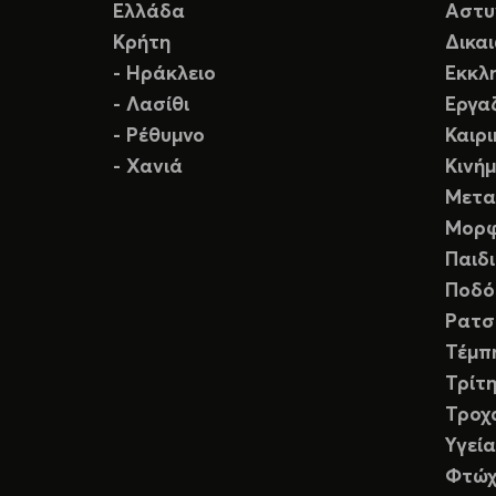
Ελλάδα
Αστυ
Κρήτη
Δικα
- Ηράκλειο
Εκκλ
- Λασίθι
Εργα
- Ρέθυμνο
Καιρ
- Χανιά
Κινή
Μετα
Μορφ
Παιδ
Ποδό
Ρατσ
Τέμπ
Τρίτη
Τροχ
Υγεία
Φτώχ