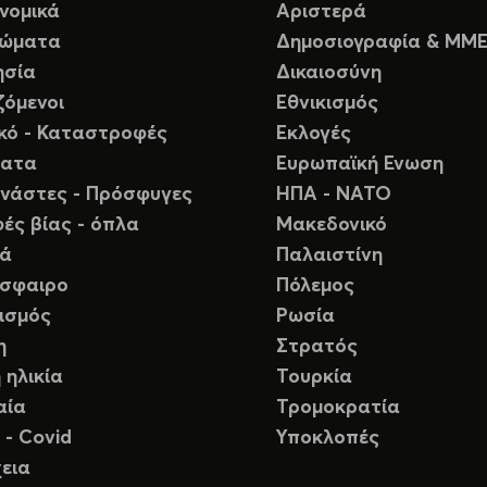
νομικά
Αριστερά
ιώματα
Δημοσιογραφία & ΜΜ
ησία
Δικαιοσύνη
ζόμενοι
Εθνικισμός
ικό - Καταστροφές
Εκλογές
ματα
Ευρωπαϊκή Ενωση
νάστες - Πρόσφυγες
ΗΠΑ - ΝΑΤΟ
ές βίας - όπλα
Μακεδονικό
ιά
Παλαιστίνη
σφαιρο
Πόλεμος
ισμός
Ρωσία
η
Στρατός
 ηλικία
Τουρκία
αία
Τρομοκρατία
 - Covid
Υποκλοπές
εια