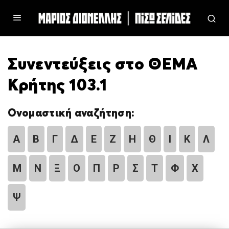
Συνεντεύξεις στο ΘΕΜΑ
Κρήτης 103.1
Ονομαστική αναζήτηση:
Α
Β
Γ
Δ
Ε
Ζ
Η
Θ
Ι
Κ
Λ
Μ
Ν
Ξ
Ο
Π
Ρ
Σ
Τ
Φ
Χ
Ψ