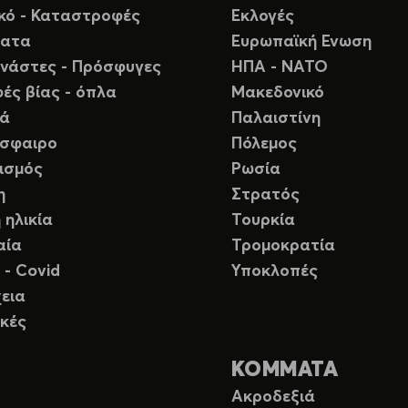
ικό - Καταστροφές
Εκλογές
ματα
Ευρωπαϊκή Ενωση
νάστες - Πρόσφυγες
ΗΠΑ - ΝΑΤΟ
ές βίας - όπλα
Μακεδονικό
ιά
Παλαιστίνη
σφαιρο
Πόλεμος
ισμός
Ρωσία
η
Στρατός
 ηλικία
Τουρκία
αία
Τρομοκρατία
 - Covid
Υποκλοπές
εια
κές
ΚΟΜΜΑΤΑ
Ακροδεξιά