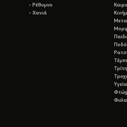
- Ρέθυμνο
Καιρ
- Χανιά
Κινή
Μετα
Μορφ
Παιδ
Ποδό
Ρατσ
Τέμπ
Τρίτη
Τροχ
Υγεία
Φτώχ
Φυλα