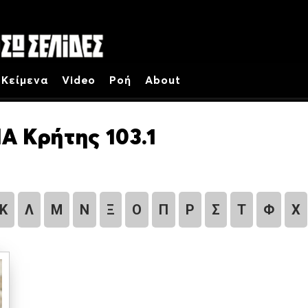
Κείμενα
Video
Ροή
About
Α Κρήτης 103.1
Κ
Λ
Μ
Ν
Ξ
Ο
Π
Ρ
Σ
Τ
Φ
Χ