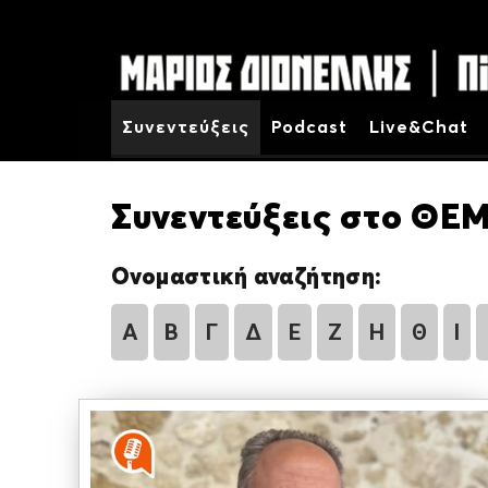
Συνεντεύξεις
Podcast
Live&Chat
Συνεντεύξεις στο ΘΕΜ
Ονομαστική αναζήτηση:
Α
Β
Γ
Δ
Ε
Ζ
Η
Θ
Ι