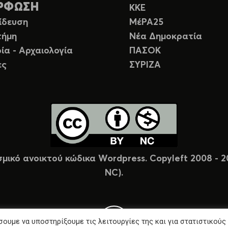
ΡΦΩΣΗ
ΚΚΕ
ίδευση
ΜέΡΑ25
τήμη
Νέα Δημοκρατία
ία - Αρχαιολογία
ΠΑΣΟΚ
ες
ΣΥΡΙΖΑ
σμικό ανοικτού κώδικα Wordpress. Copyleft 2008 -
NC).
ουμε να υποστηρίξουμε τις λειτουργίες της και για στατιστικούς