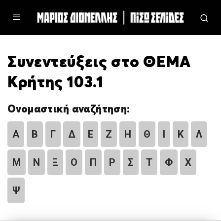
Συνεντεύξεις στο ΘΕΜΑ
Κρήτης 103.1
Ονομαστική αναζήτηση:
Α
Β
Γ
Δ
Ε
Ζ
Η
Θ
Ι
Κ
Λ
Μ
Ν
Ξ
Ο
Π
Ρ
Σ
Τ
Φ
Χ
Ψ