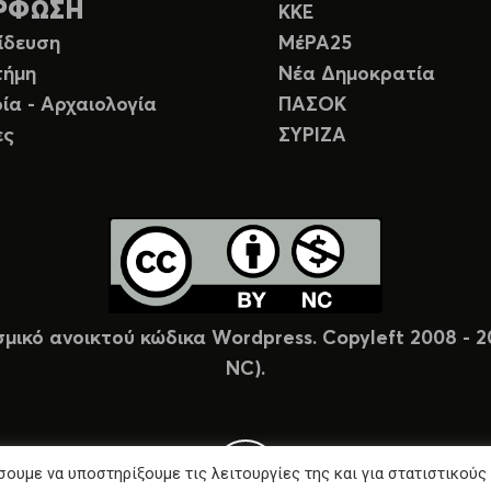
ΡΦΩΣΗ
ΚΚΕ
ίδευση
ΜέΡΑ25
τήμη
Νέα Δημοκρατία
ία - Αρχαιολογία
ΠΑΣΟΚ
ες
ΣΥΡΙΖΑ
σμικό ανοικτού κώδικα Wordpress. Copyleft 2008 -
NC).
ουμε να υποστηρίξουμε τις λειτουργίες της και για στατιστικούς