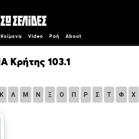
Κείμενα
Video
Ροή
About
Α Κρήτης 103.1
Κ
Λ
Μ
Ν
Ξ
Ο
Π
Ρ
Σ
Τ
Φ
Χ