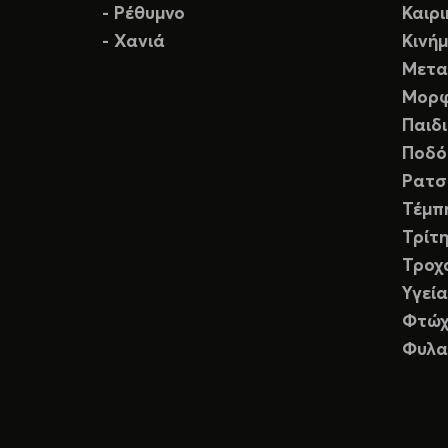
- Ρέθυμνο
Καιρ
- Χανιά
Κινή
Μετα
Μορφ
Παιδ
Ποδό
Ρατσ
Τέμπ
Τρίτη
Τροχ
Υγεία
Φτώχ
Φυλα