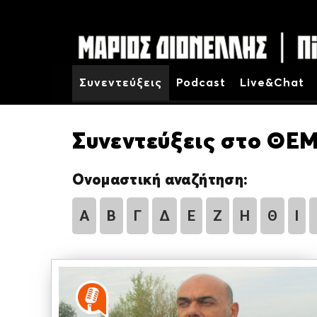
Συνεντεύξεις
Podcast
Live&Chat
Συνεντεύξεις στο ΘΕΜ
Ονομαστική αναζήτηση:
Α
Β
Γ
Δ
Ε
Ζ
Η
Θ
Ι