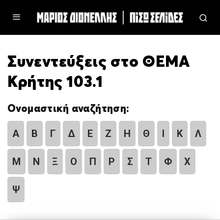
Συνεντεύξεις στο ΘΕΜΑ
Κρήτης 103.1
Ονομαστική αναζήτηση:
Α
Β
Γ
Δ
Ε
Ζ
Η
Θ
Ι
Κ
Λ
Μ
Ν
Ξ
Ο
Π
Ρ
Σ
Τ
Φ
Χ
Ψ